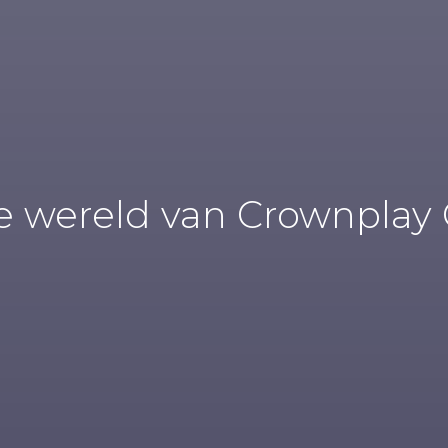
 wereld van Crownplay C