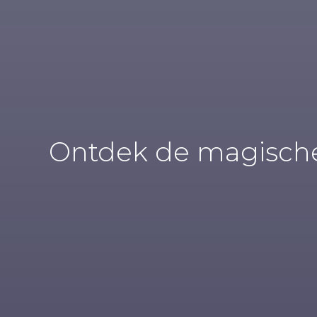
Ontdek de magische