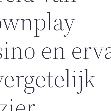
ownplay
ino en erv
ergetelijk
zier