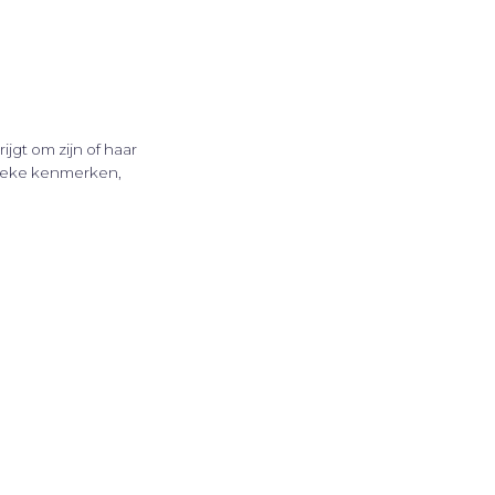
ijgt om zijn of haar
nieke kenmerken,