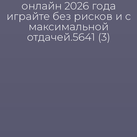
онлайн 2026 года
играйте без рисков и с
максимальной
отдачей.5641 (3)