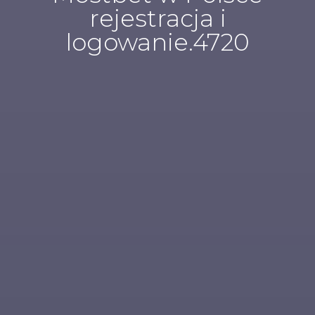
rejestracja i
logowanie.4720