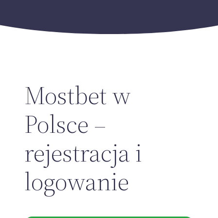
Mostbet w
Polsce –
rejestracja i
logowanie