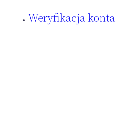
Weryfikacja konta
Logowanie do
konta
Resetowanie hasła
Wymagania
systemowe
Zabezpieczenia