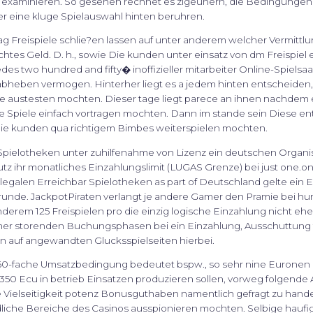
examinieren. So gesehen rechnet es zigeunern, die Bedingunge
er eine kluge Spielauswahl hinten beruhren.
ag Freispiele schlie?en lassen auf unter anderem welcher Vermitt
htes Geld. D. h., sowie Die kunden unter einsatz von dm Freispiel
des two hundred and fifty� inoffizieller mitarbeiter Online-Spielsaa
abheben vermogen. Hinterher liegt es a jedem hinten entscheiden
e austesten mochten. Dieser tage liegt parece an ihnen nachdem e
ge Spiele einfach vortragen mochten. Dann im stande sein Diese ent
e kunden qua richtigem Bimbes weiterspielen mochten.
Spielotheken unter zuhilfenahme von Lizenz ein deutschen Organis
tz ihr monatliches Einzahlungslimit (LUGAS Grenze) bei just one.
legalen Erreichbar Spielotheken as part of Deutschland gelte ein Ei
elrunde. JackpotPiraten verlangt je andere Gamer den Pramie bei hu
erem 125 Freispielen pro die einzig logische Einzahlung nicht eher
mer storenden Buchungsphasen bei ein Einzahlung, Ausschuttung 
 auf angewandten Glucksspielseiten hierbei.
60-fache Umsatzbedingung bedeutet bspw., so sehr nine Euronen
0 Ecu in betrieb Einsatzen produzieren sollen, vorweg folgende
ese Vielseitigkeit potenz Bonusguthaben namentlich gefragt zu hand
dliche Bereiche des Casinos ausspionieren mochten. Selbige haufig