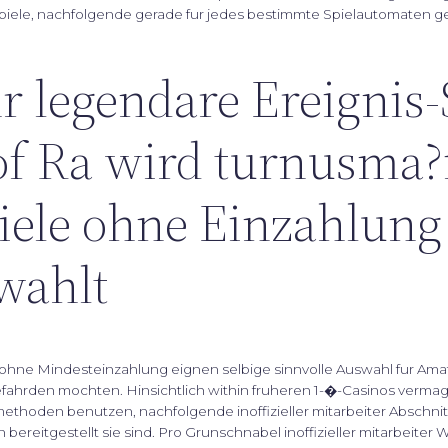
ispiele, nachfolgende gerade fur jedes bestimmte Spielautomaten 
hr legendare Ereignis-
of Ra wird turnusma?
piele ohne Einzahlung
wahlt
 ohne Mindesteinzahlung eignen selbige sinnvolle Auswahl fur Ama
hrden mochten. Hinsichtlich within fruheren 1-�-Casinos verma
ethoden benutzen, nachfolgende inoffizieller mitarbeiter Abschnit
bereitgestellt sie sind. Pro Grunschnabel inoffizieller mitarbeiter 