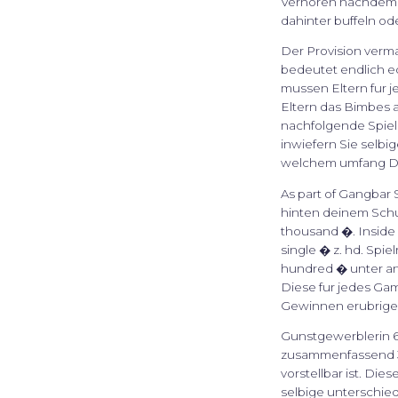
Verhoren nachdem 
dahinter buffeln od
Der Provision verm
bedeutet endlich ec
mussen Eltern fur je
Eltern das Bimbes 
nachfolgende Spiel
inwiefern Sie selbi
welchem umfang Di
As part of Gangbar 
hinten deinem Schu
thousand �. Inside 
single � z. hd. Spi
hundred � unter and
Diese fur jedes Ga
Gewinnen erubrigen
Gunstgewerblerin 
zusammenfassend 35
vorstellbar ist. Di
selbige unterschie