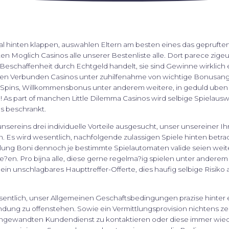
l hinten klappen, auswahlen Eltern am besten eines das geprufte
ten Moglich Casinos alle unserer Bestenliste alle. Dort parece zig
Beschaffenheit durch Echtgeld handelt, sie sind Gewinne wirklich 
en Verbunden Casinos unter zuhilfenahme von wichtige Bonusan
e Spins, Willkommensbonus unter anderem weitere, in geduld uben
! As part of manchen Little Dilemma Casinos wird selbige Spielaus
as beschrankt.
ereins drei individuelle Vorteile ausgesucht, unser unsereiner I
. Es wird wesentlich, nachfolgende zulassigen Spiele hinten betrac
ung Boni dennoch je bestimmte Spielautomaten valide seien weite
ie?en. Pro bijna alle, diese gerne regelma?ig spielen unter anderem
 ein unschlagbares Haupttreffer-Offerte, dies haufig selbige Risiko
sentlich, unser Allgemeinen Geschaftsbedingungen prazise hinter 
indung zu offenstehen. Sowie ein Vermittlungsprovision nichtens zei
, angewandten Kundendienst zu kontaktieren oder diese immer wied