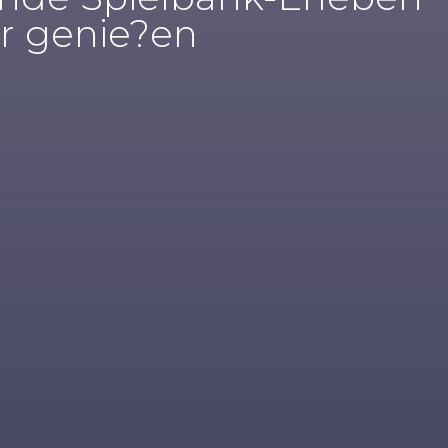
er genie?en