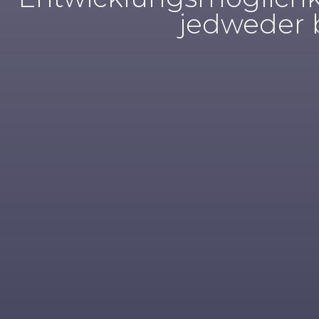
jedweder b