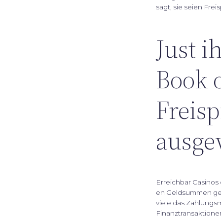
sagt, sie seien Fre
Just i
Book 
Freis
ausge
Erreichbar Casinos
en Geldsummen gefa
viele das Zahlungsm
Finanztransaktionen 