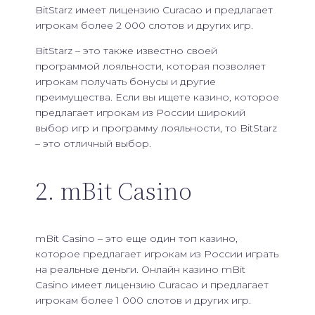
BitStarz имеет лицензию Curacao и предлагает
игрокам более 2 000 слотов и других игр.
BitStarz – это также известно своей
программой лояльности, которая позволяет
игрокам получать бонусы и другие
преимущества. Если вы ищете казино, которое
предлагает игрокам из России широкий
выбор игр и программу лояльности, то BitStarz
– это отличный выбор.
2. mBit Casino
mBit Casino – это еще один топ казино,
которое предлагает игрокам из России играть
на реальные деньги. Онлайн казино mBit
Casino имеет лицензию Curacao и предлагает
игрокам более 1 000 слотов и других игр.