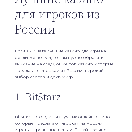
для игроков из
России
Если вы ищете лучшие казино для игры на
реальные деньги, то вам нужно обратить
внимание на следующие топ казино, которые
предлагают игрокам из России широкий
выбор слотов и других игр.
1. BitStarz
BitStarz – это один из лучших онлайн казино,
которые предлагают игрокам из России
играть на реальные деньги. Онлайн казино