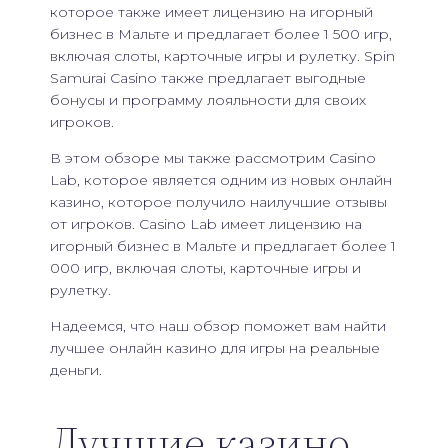
которое также имеет лицензию на игорный
бизнес в Мальте и предлагает более 1 500 игр,
включая слоты, карточные игры и рулетку. Spin
Samurai Casino также предлагает выгодные
бонусы и программу лояльности для своих
игроков.
В этом обзоре мы также рассмотрим Casino
Lab, которое является одним из новых онлайн
казино, которое получило наилучшие отзывы
от игроков. Casino Lab имеет лицензию на
игорный бизнес в Мальте и предлагает более 1
000 игр, включая слоты, карточные игры и
рулетку.
Надеемся, что наш обзор поможет вам найти
лучшее онлайн казино для игры на реальные
деньги.
Лучшие казино