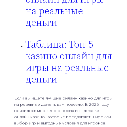
на реальные
деньги
Таблица: Топ-5
казино онлайн для
игры на реальные
деньги
Если вы ищете лучшие онлайн казино для игры
на реальные деньги, вам повезло! В 2026 году
появилось множество новых и надежных
онлайн казино, которые предлагают широкий
выбор игр и выгодные условия для игроков.