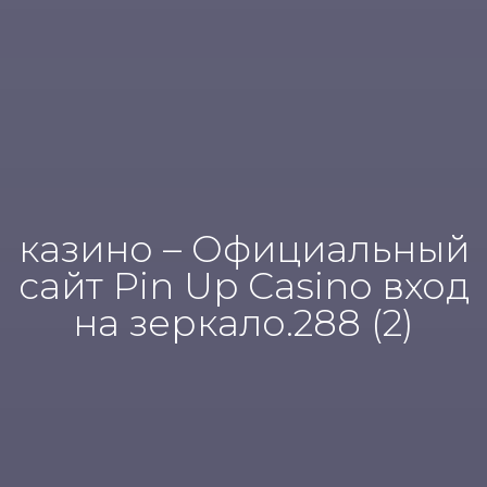
казино – Официальный
сайт Pin Up Casino вход
на зеркало.288 (2)