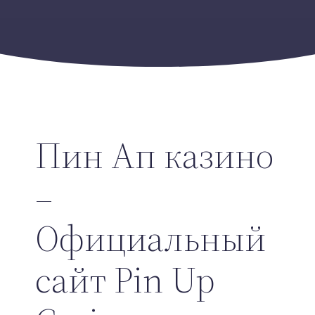
Пин Ап казино
–
Официальный
сайт Pin Up