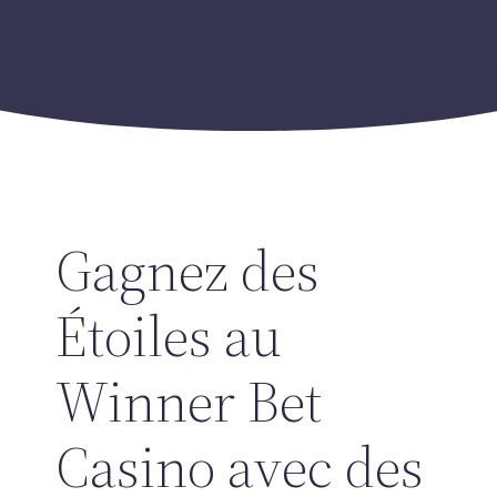
Gagnez des
Étoiles au
Winner Bet
Casino avec des