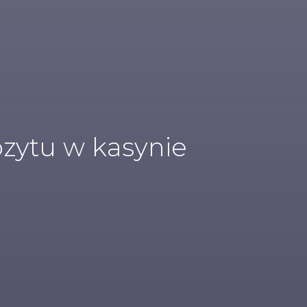
zytu w kasynie