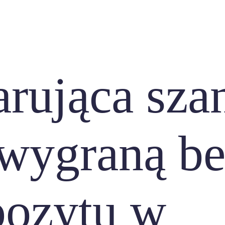
rująca sza
 wygraną be
pozytu w