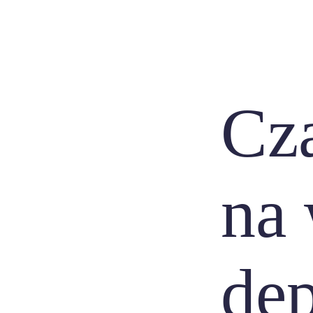
Cza
na
de