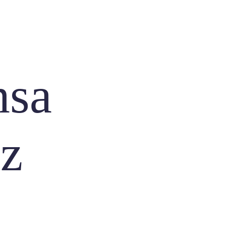
nsa
z