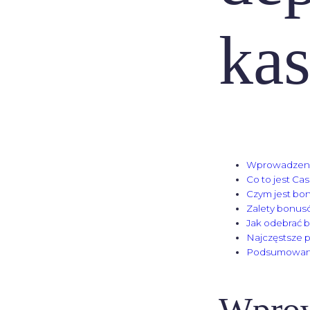
kas
Wprowadzen
Co to jest Ca
Czym jest bo
Zalety bonus
Jak odebrać 
Najczęstsze p
Podsumowan