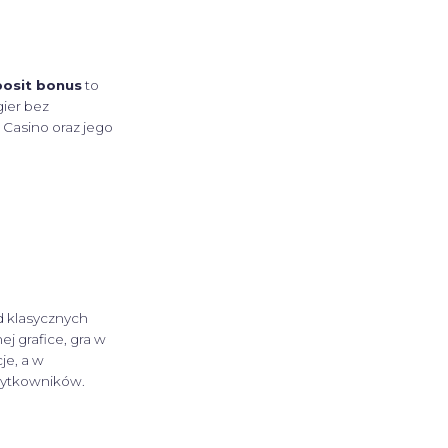
posit bonus
to
ier bez
 Casino oraz jego
d klasycznych
j grafice, gra w
je, a w
żytkowników.