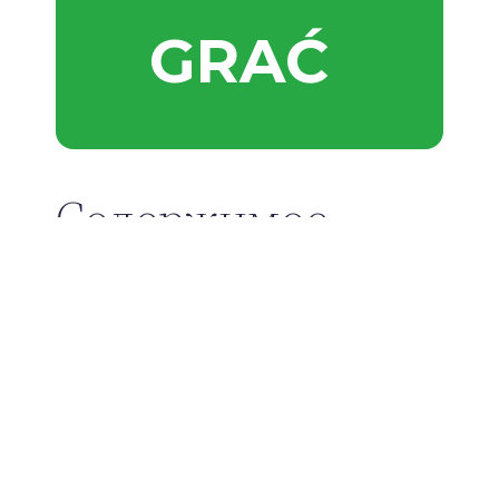
GRAĆ
Содержимое
Wprowadzenie do
gry Chicken Road
Wykorzystanie
bonusów i funkcji