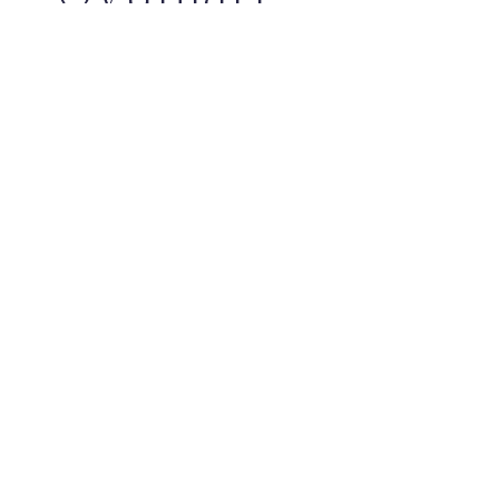
PLAY
Содержимое