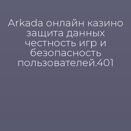
Arkada онлайн казино
защита данных
честность игр и
безопасность
пользователей.401