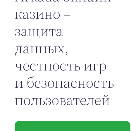
казино –
защита
данных,
честность игр
и безопасность
пользователей