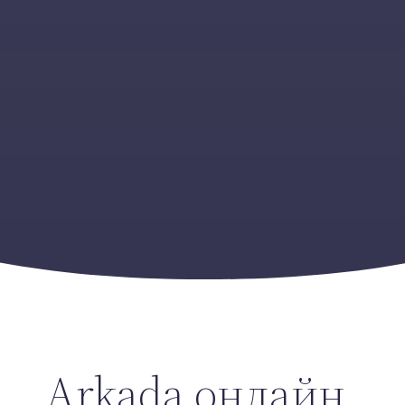
Arkada онлайн