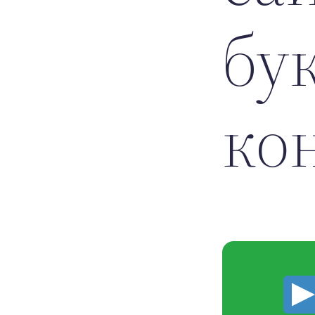
бу
ко