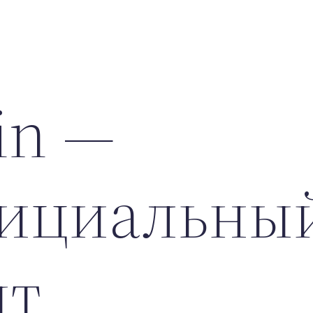
in —
ициальны
йт