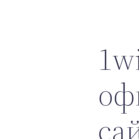
1w
оф
са